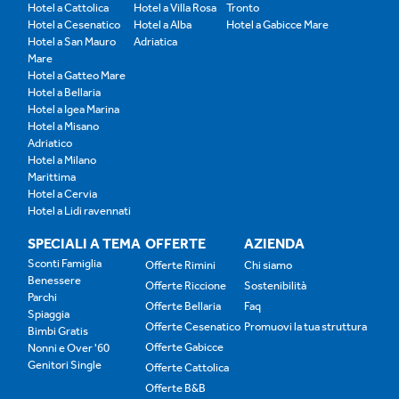
Hotel a Cattolica
Hotel a Villa Rosa
Tronto
Hotel a Cesenatico
Hotel a Alba
Hotel a Gabicce Mare
Hotel a San Mauro
Adriatica
Mare
Hotel a Gatteo Mare
Hotel a Bellaria
Hotel a Igea Marina
Hotel a Misano
Adriatico
Hotel a Milano
Marittima
Hotel a Cervia
Hotel a Lidi ravennati
SPECIALI A TEMA
OFFERTE
AZIENDA
Sconti Famiglia
Offerte Rimini
Chi siamo
Benessere
Offerte Riccione
Sostenibilità
Parchi
Offerte Bellaria
Faq
Spiaggia
Offerte Cesenatico
Promuovi la tua struttura
Bimbi Gratis
Offerte Gabicce
Nonni e Over '60
Genitori Single
Offerte Cattolica
Offerte B&B