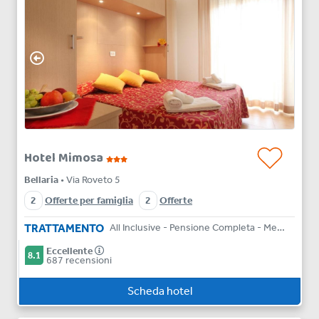
Hotel Mimosa
Bellaria
• Via Roveto 5
2
Offerte per famiglia
2
Offerte
TRATTAMENTO
All Inclusive - Pensione Completa - Mezza Pensione - Bed & Breakfast
Eccellente
8.1
687 recensioni
Scheda hotel