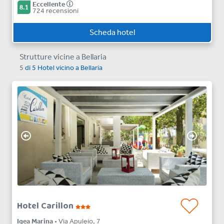
Eccellente
8.1
724 recensioni
Scheda hotel
Strutture vicine a Bellaria
5
di
5
Hotel vicino a
Bellaria
Hotel Carillon
Igea Marina
• Via Apuleio, 7