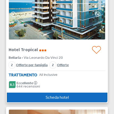
Hotel Tropical
Bellaria
• Via Leonardo Da Vinci 20
2
Offerte per famiglia
2
Offerte
TRATTAMENTO
All Inclusive
Eccellente
8.5
644 recensioni
Scheda hotel