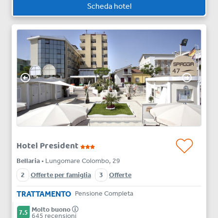
Scheda hotel
Hotel President
Bellaria
• Lungomare Colombo, 29
2
Offerte per famiglia
3
Offerte
TRATTAMENTO
Pensione Completa
Molto buono
7.5
645 recensioni