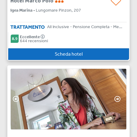
Hotel Marco Polo
Igea Marina
• Lungomare Pinzon, 207
TRATTAMENTO
All Inclusive - Pensione Completa - Mezza Pensione - Bed & Breakfast
Eccellente
8.9
644 recensioni
Scheda hotel