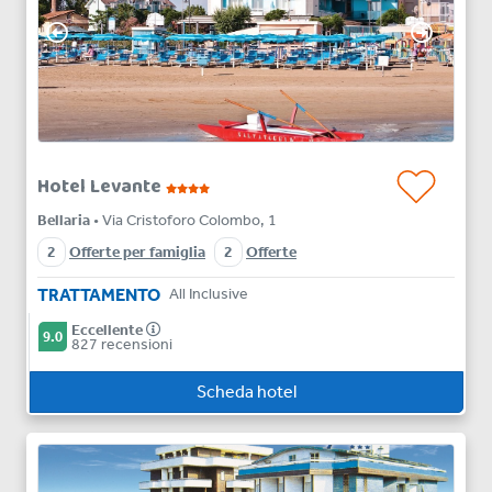
Hotel Levante
Bellaria
• Via Cristoforo Colombo, 1
2
Offerte per famiglia
2
Offerte
TRATTAMENTO
All Inclusive
Eccellente
9.0
827 recensioni
Scheda hotel