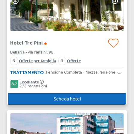
Hotel Tre Pini
Bellaria
• via Panzini, 98
3
Offerte per famiglia
3
Offerte
TRATTAMENTO
Pensione Completa - Mezza Pensione - Bed & Breakfast - Solo Pernottamento
Eccellente
8.7
272 recensioni
Scheda hotel