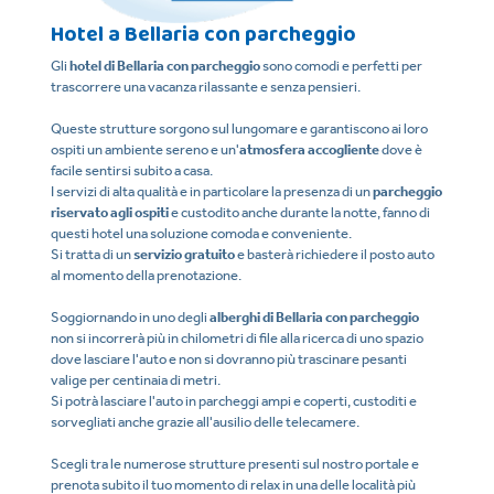
Hotel a Bellaria con parcheggio
Gli
hotel di Bellaria con parcheggio
sono comodi e perfetti per
trascorrere una vacanza rilassante e senza pensieri.
Queste strutture sorgono sul lungomare e garantiscono ai loro
ospiti un ambiente sereno e un'
atmosfera accogliente
dove è
facile sentirsi subito a casa.
I servizi di alta qualità e in particolare la presenza di un
parcheggio
riservato agli ospiti
e custodito anche durante la notte, fanno di
questi hotel una soluzione comoda e conveniente.
Si tratta di un
servizio gratuito
e basterà richiedere il posto auto
al momento della prenotazione.
Soggiornando in uno degli
alberghi di Bellaria con parcheggio
non si incorrerà più in chilometri di file alla ricerca di uno spazio
dove lasciare l'auto e non si dovranno più trascinare pesanti
valige per centinaia di metri.
Si potrà lasciare l'auto in parcheggi ampi e coperti, custoditi e
sorvegliati anche grazie all'ausilio delle telecamere.
Scegli tra le numerose strutture presenti sul nostro portale e
prenota subito il tuo momento di relax in una delle località più