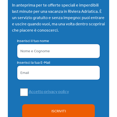
In anteprima per te offerte speciali e imperdibili
last minute per una vacanza in Riviera Adriatica. È
un servizio gratuito e senza impegno: puoi entrare
e uscire quando vuoi, ma una volta dentro scoprirai
che piacere è conoscerci.
Inserisci il tuo nome
Inserisci la tua E-Mail
Accetto privacy policy
ISCRIVITI