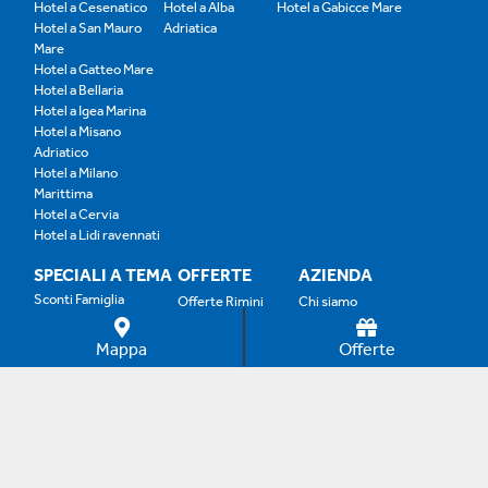
Hotel a Cesenatico
Hotel a Alba
Hotel a Gabicce Mare
Hotel a San Mauro
Adriatica
Mare
Hotel a Gatteo Mare
Hotel a Bellaria
Hotel a Igea Marina
Hotel a Misano
Adriatico
Hotel a Milano
Marittima
Hotel a Cervia
Hotel a Lidi ravennati
SPECIALI A TEMA
OFFERTE
AZIENDA
Sconti Famiglia
Offerte Rimini
Chi siamo
Benessere
Offerte Riccione
Sostenibilità
Parchi
Mappa
Offerte
Offerte Bellaria
Faq
Spiaggia
Offerte Cesenatico
Promuovi la tua struttura
Bimbi Gratis
Offerte Gabicce
Nonni e Over '60
Genitori Single
Offerte Cattolica
Offerte B&B
Offerte Family