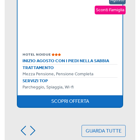
amiglia
Sconti Famiglia
HOTEL NOIDUE
INIZIO AGOSTO CON I PIEDI NELLA SABBIA
TRATTAMENTO
Mezza Pensione, Pensione Completa
SERVIZI TOP
Parcheggio, Spiaggia, Wi-fi
SCOPRI OFFERTA
GUARDA TUTTE