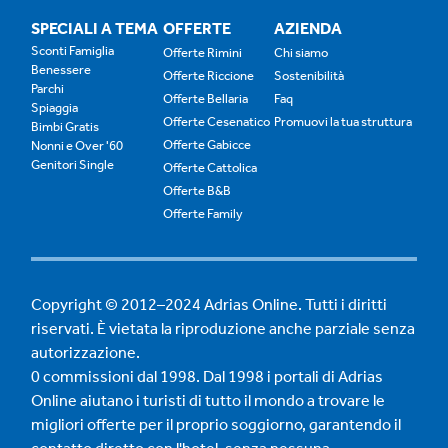
SPECIALI A TEMA
OFFERTE
AZIENDA
Sconti Famiglia
Offerte Rimini
Chi siamo
Benessere
Offerte Riccione
Sostenibilità
Parchi
Offerte Bellaria
Faq
Spiaggia
Offerte Cesenatico
Promuovi la tua struttura
Bimbi Gratis
Offerte Gabicce
Nonni e Over '60
Genitori Single
Offerte Cattolica
Offerte B&B
Offerte Family
Copyright © 2012–2024 Adrias Online. Tutti i diritti
riservati. È vietata la riproduzione anche parziale senza
autorizzazione.
0 commissioni dal 1998. Dal 1998 i portali di Adrias
Online aiutano i turisti di tutto il mondo a trovare le
migliori offerte per il proprio soggiorno, garantendo il