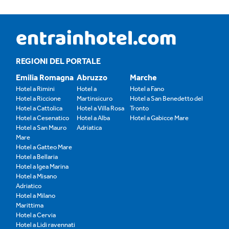
REGIONI DEL PORTALE
Emilia Romagna
Abruzzo
Marche
Hotel a Rimini
Hotel a
Hotel a Fano
Hotel a Riccione
Martinsicuro
Hotel a San Benedetto del
Hotel a Cattolica
Hotel a Villa Rosa
Tronto
Hotel a Cesenatico
Hotel a Alba
Hotel a Gabicce Mare
Hotel a San Mauro
Adriatica
Mare
Hotel a Gatteo Mare
Hotel a Bellaria
Hotel a Igea Marina
Hotel a Misano
Adriatico
Hotel a Milano
Marittima
Hotel a Cervia
Hotel a Lidi ravennati