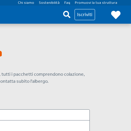
Chi siamo
Sostenibilità
Faq
Promuovi la tua struttura
Iscriviti
a
o, tutti i pacchetti comprendono colazione,
contatta subito l'albergo.