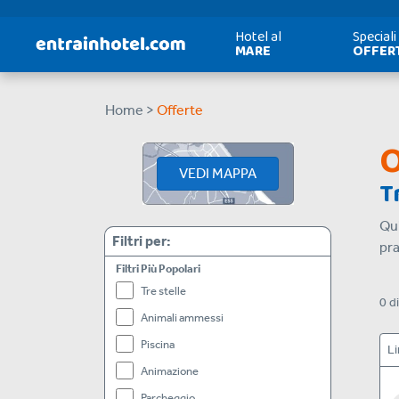
Hotel al
Speciali
MARE
OFFER
Home >
Offerte
O
VEDI MAPPA
T
Qui
Filtri per:
pra
Filtri Più Popolari
Tre stelle
0
d
Animali ammessi
Piscina
Li
Animazione
Parcheggio