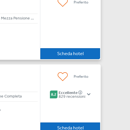
Preferito
Pensione Completa - Mezza Pensione - Bed & Breakfast
Scheda hotel
Preferito
Eccellente
8.2
ione Completa
829 recensioni
o
Scheda hotel