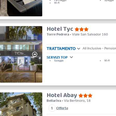
Parcheggio
Spiaggia
Wi-fi
Hotel Tyc
Torre Pedrera
• Viale San Salvador 160
TRATTAMENTO
SERVIZI TOP
Spiaggia
Wi-fi
Hotel Abay
Bellariva
• Via Bertinoro, 18
1
Offerte