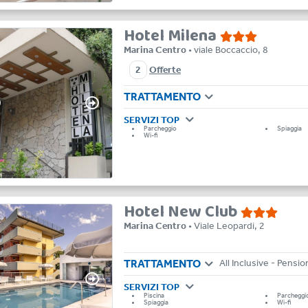
Hotel Milena
Marina Centro
• viale Boccaccio, 8
2
Offerte
TRATTAMENTO
SERVIZI TOP
Parcheggio
Spiaggia
Wi-fi
Hotel New Club
Marina Centro
• Viale Leopardi, 2
TRATTAMENTO
SERVIZI TOP
Piscina
Parcheggi
Spiaggia
Wi-fi