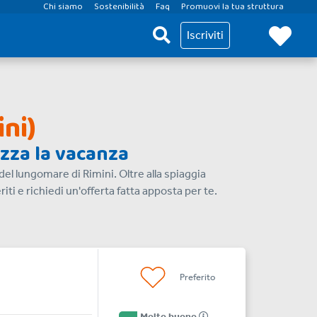
Chi siamo
Sostenibilità
Faq
Promuovi la tua struttura
Iscriviti
ni)
izza la vacanza
del lungomare di Rimini. Oltre alla spiaggia
eriti e richiedi un'offerta fatta apposta per te.
Preferito
Molto buono