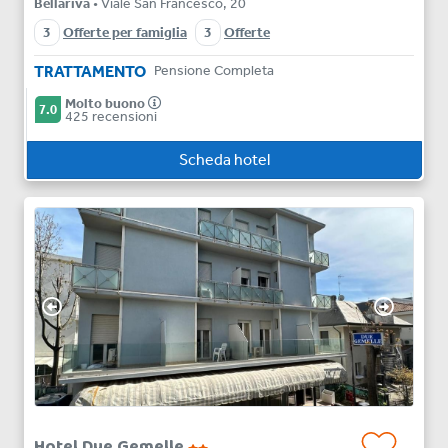
Bellariva
• Viale San Francesco, 20
3
Offerte per famiglia
3
Offerte
TRATTAMENTO
Pensione Completa
Molto buono
7.0
425 recensioni
Scheda hotel
Hotel Due Gemelle