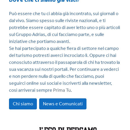
Dov’è che ci siamo già visti?
Può essere che tu ci abbia già incontrato, sui giornali o
dal vivo. Siamo spesso sulle riviste nazionali, e ti
potrebbe essere capitato di aver letto uno o più articoli
sul Gruppo Adrias, di cui facciamo parte, e sulle
iniziative che portiamo avanti.
Se hai partecipato a qualche fiera di settore nel campo
del turismo potresti averci incrociato lì. Oppure ci hai
conosciuto attraverso il passaparola di chi ha trovato la
sua vacanza sui nostri portali. Per continuare a vederci
e non perdere nulla di quello che facciamo, puoi
seguirci online sui social e iscriverti alla newsletter,
così arriverai sempre
Prima Tu
.
Chi siamo
News e Comunicati