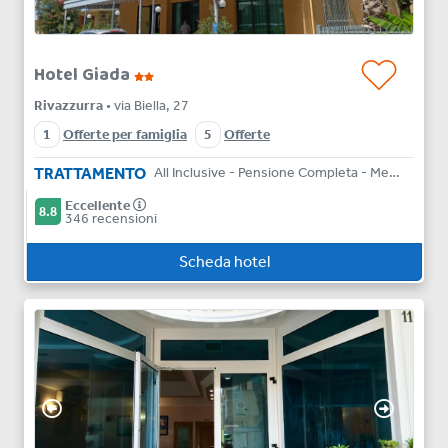
Hotel Giada
Rivazzurra
• via Biella, 27
1
Offerte per famiglia
5
Offerte
TRATTAMENTO
All Inclusive - Pensione Completa - Mezza Pensione - Bed & Breakfast
Eccellente
8.8
346 recensioni
Scheda hotel