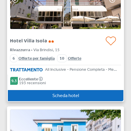
Hotel Villa Isola
Rivazzurra
• Via Brindisi, 15
6
Offerte per famiglia
10
Offerte
TRATTAMENTO
All Inclusive - Pensione Completa - Mezza Pensione - Bed & Breakfast
Eccellente
9.3
193 recensioni
Scheda hotel