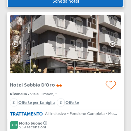
Scheda hotel
Hotel Sabbia D'Oro
Rivabella
• Viale Timavo, 5
2
Offerte per famiglia
2
Offerte
TRATTAMENTO
All Inclusive - Pensione Completa - Mezza Pensione - Bed & Breakfast
Molto buono
7.0
559 recensioni