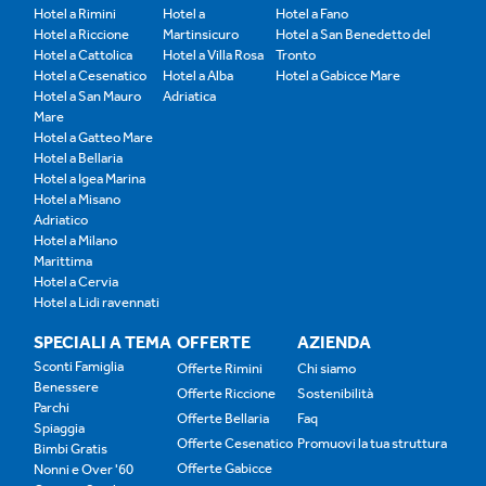
Hotel a Rimini
Hotel a
Hotel a Fano
Hotel a Riccione
Martinsicuro
Hotel a San Benedetto del
Hotel a Cattolica
Hotel a Villa Rosa
Tronto
Hotel a Cesenatico
Hotel a Alba
Hotel a Gabicce Mare
Hotel a San Mauro
Adriatica
Mare
Hotel a Gatteo Mare
Hotel a Bellaria
Hotel a Igea Marina
Hotel a Misano
Adriatico
Hotel a Milano
Marittima
Hotel a Cervia
Hotel a Lidi ravennati
SPECIALI A TEMA
OFFERTE
AZIENDA
Sconti Famiglia
Offerte Rimini
Chi siamo
Benessere
Offerte Riccione
Sostenibilità
Parchi
Offerte Bellaria
Faq
Spiaggia
Offerte Cesenatico
Promuovi la tua struttura
Bimbi Gratis
Offerte Gabicce
Nonni e Over '60