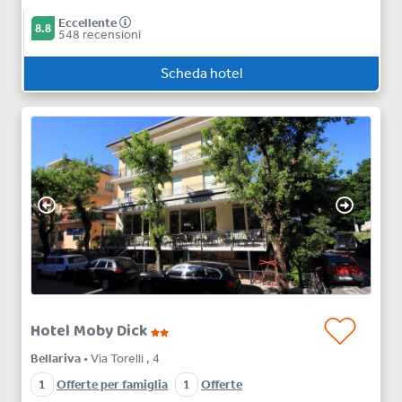
Eccellente
8.8
548 recensioni
Scheda hotel
Hotel Moby Dick
Bellariva
• Via Torelli , 4
1
Offerte per famiglia
1
Offerte