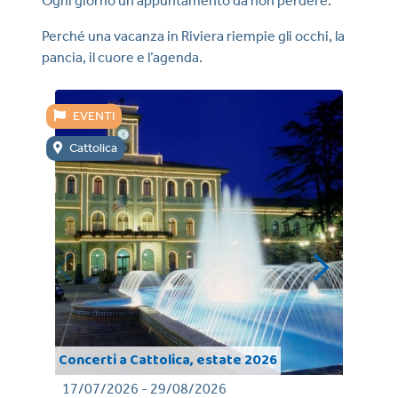
Ogni giorno un appuntamento da non perdere.
Perché una vacanza in Riviera riempie gli occhi, la
pancia, il cuore e l’agenda.
EVENTI
E
Cattolica
Ca
Il 
Concerti a Cattolica, estate 2026
med
17/07/2026 - 29/08/2026
20