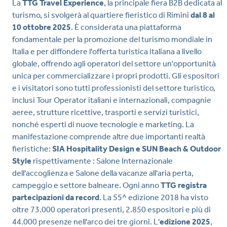
La
TTG Travel Experience
, la principale fiera B2B dedicata al
turismo, si svolgerà al quartiere fieristico di Rimini
dal 8 al
10 ottobre 2025
. È considerata una piattaforma
fondamentale per la promozione del turismo mondiale in
Italia e per diffondere l'offerta turistica italiana a livello
globale, offrendo agli operatori del settore un'opportunità
unica per commercializzare i propri prodotti. Gli espositori
e i visitatori sono tutti professionisti del settore turistico,
inclusi Tour Operator italiani e internazionali, compagnie
aeree, strutture ricettive, trasporti e servizi turistici,
nonché esperti di nuove tecnologie e marketing. La
manifestazione comprende altre due importanti realtà
fieristiche:
SIA Hospitality Design e SUN Beach & Outdoor
Style
rispettivamente : Salone Internazionale
dell'accoglienza e Salone della vacanze all'aria perta,
campeggio e settore balneare. Ogni anno
TTG registra
partecipazioni da record
. La 55^ edizione 2018 ha visto
oltre 73.000 operatori presenti, 2.850 espositori e più di
44.000 presenze nell'arco dei tre giorni. L'
edizione 2025
,