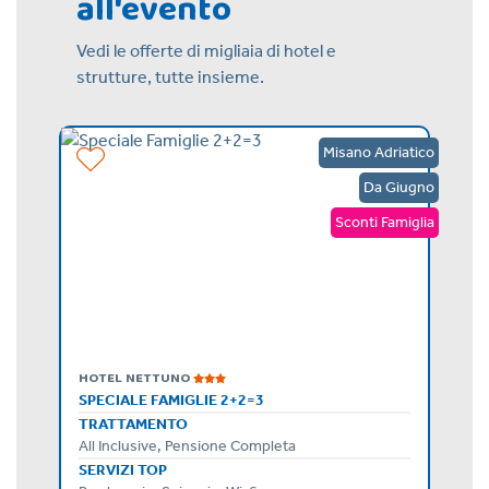
all'evento
Vedi le offerte di migliaia di hotel e
strutture, tutte insieme.
Bellaria
Misano Adriatico
Agosto
Da Giugno
Sconti Famiglia
HOTEL NETTUNO
ULTIMA SETTIMANA DI AGOSTO A PREZZI CONVENIENTI
SPECIALE FAMIGLIE 2+2=3
TRATTAMENTO
All Inclusive, Pensione Completa
SERVIZI TOP