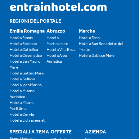
REGIONI DEL PORTALE
Emilia Romagna
Abruzzo
Marche
Hotel a Rimini
Hotel a
Hotel a Fano
Hotel a Riccione
Martinsicuro
Hotel a San Benedetto del
Hotel a Cattolica
Hotel a Villa Rosa
Tronto
Hotel a Cesenatico
Hotel a Alba
Hotel a Gabicce Mare
Hotel a San Mauro
Adriatica
Mare
Hotel a Gatteo Mare
Hotel a Bellaria
Hotel a Igea Marina
Hotel a Misano
Adriatico
Hotel a Milano
Marittima
Hotel a Cervia
Hotel a Lidi ravennati
SPECIALI A TEMA
OFFERTE
AZIENDA
Sconti Famiglia