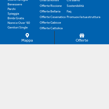
Offerte Rimini
Chi siamo
Benessere
Offerte Riccione
Sostenibilità
Parchi
Offerte Bellaria
Faq
Spiaggia
Offerte Cesenatico
Promuovi la tua struttura
Bimbi Gratis
Offerte Gabicce
Nonni e Over '60
Genitori Single
Offerte Cattolica
Offerte B&B
Offerte Family
Mappa
Offerte
Copyright © 2012–2024 Adrias Online. Tutti i diritti
riservati. È vietata la riproduzione anche parziale senza
autorizzazione.
0 commissioni dal 1998. Dal 1998 i portali di Adrias
Online aiutano i turisti di tutto il mondo a trovare le
migliori offerte per il proprio soggiorno, garantendo il
contatto diretto con l'hotel, senza nessuna
commissione.