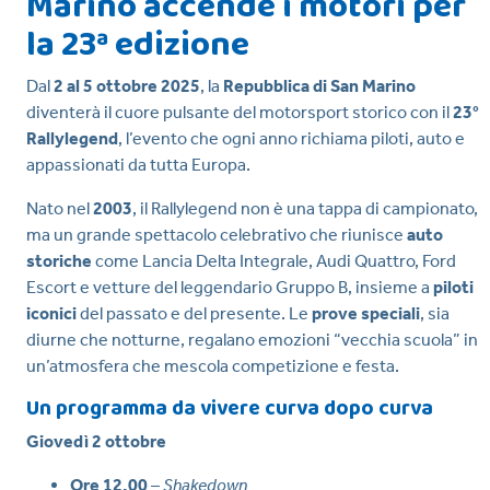
Marino accende i motori per
la 23ª edizione
Dal
2 al 5 ottobre 2025
, la
Repubblica di San Marino
diventerà il cuore pulsante del motorsport storico con il
23°
Rallylegend
, l’evento che ogni anno richiama piloti, auto e
appassionati da tutta Europa.
Nato nel
2003
, il Rallylegend non è una tappa di campionato,
ma un grande spettacolo celebrativo che riunisce
auto
storiche
come Lancia Delta Integrale, Audi Quattro, Ford
Escort e vetture del leggendario Gruppo B, insieme a
piloti
iconici
del passato e del presente. Le
prove speciali
, sia
diurne che notturne, regalano emozioni “vecchia scuola” in
un’atmosfera che mescola competizione e festa.
Un programma da vivere curva dopo curva
Giovedì 2 ottobre
Ore 12.00
–
Shakedown