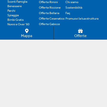
Sconti Famiglia
Offerte Rimini
Chi siamo
Benessere
Offerte Riccione
Sostenibilità
Parchi
Offerte Bellaria
Faq
Spiaggia
Offerte Cesenatico
Promuovi la tua struttura
Bimbi Gratis
Offerte Gabicce
Nonni e Over '60
Genitori Single
Offerte Cattolica
Offerte B&B
Mappa
Offerte
Offerte Family
Copyright © 2012–2024 Adrias Online. Tutti i diritti
riservati. È vietata la riproduzione anche parziale senza
autorizzazione.
0 commissioni dal 1998. Dal 1998 i portali di Adrias
Online aiutano i turisti di tutto il mondo a trovare le
migliori offerte per il proprio soggiorno, garantendo il
contatto diretto con l'hotel, senza nessuna
commissione.