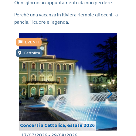
Ogni giorno un appuntamento da non perdere.
Perché una vacanza in Riviera riempie gli occhi, la
pancia, il cuore e l’agenda.
EVENTI
E
Cattolica
Mi
Concerti a Cattolica, estate 2026
Mot
17/07/2026 - 29/08/2026
11