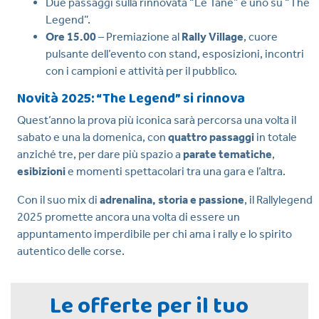
Due passaggi sulla rinnovata “Le Tane” e uno su “The
Legend”.
Ore 15.00
– Premiazione al
Rally Village
, cuore
pulsante dell’evento con stand, esposizioni, incontri
con i campioni e attività per il pubblico.
Novità 2025: “The Legend” si rinnova
Quest’anno la prova più iconica sarà percorsa una volta il
sabato e una la domenica, con
quattro passaggi
in totale
anziché tre, per dare più spazio a
parate tematiche
,
esibizioni
e momenti spettacolari tra una gara e l’altra.
Con il suo mix di
adrenalina, storia e passione
, il Rallylegend
2025 promette ancora una volta di essere un
appuntamento imperdibile per chi ama i rally e lo spirito
autentico delle corse.
Le offerte per il tuo