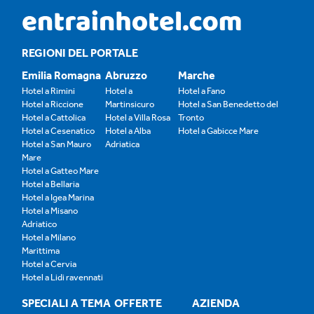
REGIONI DEL PORTALE
Emilia Romagna
Abruzzo
Marche
Hotel a Rimini
Hotel a
Hotel a Fano
Hotel a Riccione
Martinsicuro
Hotel a San Benedetto del
Hotel a Cattolica
Hotel a Villa Rosa
Tronto
Hotel a Cesenatico
Hotel a Alba
Hotel a Gabicce Mare
Hotel a San Mauro
Adriatica
Mare
Hotel a Gatteo Mare
Hotel a Bellaria
Hotel a Igea Marina
Hotel a Misano
Adriatico
Hotel a Milano
Marittima
Hotel a Cervia
Hotel a Lidi ravennati
SPECIALI A TEMA
OFFERTE
AZIENDA