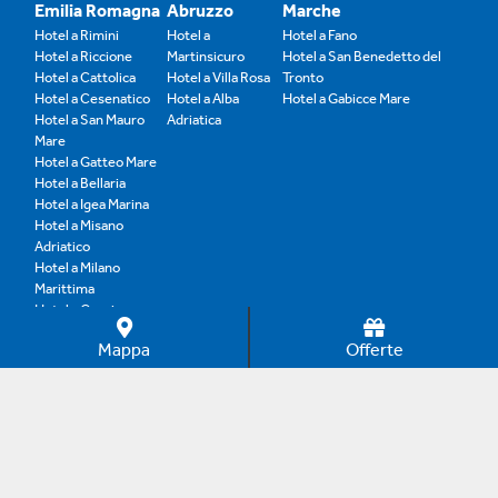
Emilia Romagna
Abruzzo
Marche
Hotel a Rimini
Hotel a
Hotel a Fano
Hotel a Riccione
Martinsicuro
Hotel a San Benedetto del
Hotel a Cattolica
Hotel a Villa Rosa
Tronto
Hotel a Cesenatico
Hotel a Alba
Hotel a Gabicce Mare
Hotel a San Mauro
Adriatica
Mare
Hotel a Gatteo Mare
Hotel a Bellaria
Hotel a Igea Marina
Hotel a Misano
Adriatico
Hotel a Milano
Marittima
Hotel a Cervia
Hotel a Lidi ravennati
Mappa
Offerte
SPECIALI A TEMA
OFFERTE
AZIENDA
Sconti Famiglia
Offerte Rimini
Chi siamo
Benessere
Offerte Riccione
Sostenibilità
Parchi
Offerte Bellaria
Faq
Spiaggia
Offerte Cesenatico
Promuovi la tua struttura
Bimbi Gratis