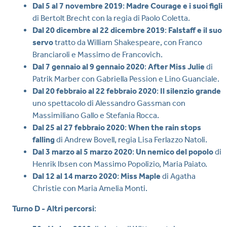
Dal 5 al 7 novembre 2019
:
Madre Courage e i suoi figli
di Bertolt Brecht con la regia di Paolo Coletta.
Dal 20 dicembre al 22 dicembre 2019
:
Falstaff e il suo
servo
tratto da William Shakespeare, con Franco
Branciaroli e Massimo de Francovich.
Dal 7 gennaio al 9 gennaio 2020
:
After Miss Julie
di
Patrik Marber con Gabriella Pession e Lino Guanciale.
Dal 20 febbraio al 22 febbraio 2020
:
Il silenzio grande
uno spettacolo di Alessandro Gassman con
Massimiliano Gallo e Stefania Rocca.
Dal 25 al 27 febbraio 2020
:
When the rain stops
falling
di Andrew Bovell, regia Lisa Ferlazzo Natoli.
Dal 3 marzo al 5 marzo 2020
:
Un nemico del popolo
di
Henrik Ibsen con Massimo Popolizio, Maria Paiato.
Dal 12 al 14 marzo 2020
:
Miss Maple
di Agatha
Christie con Maria Amelia Monti.
Turno D - Altri percorsi
: